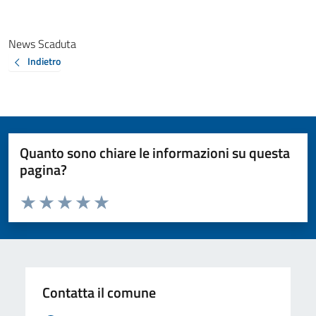
News Scaduta
Indietro
Quanto sono chiare le informazioni su questa
pagina?
Valuta da 1 a 5 stelle la pagina
Valuta 1 stelle su 5
Valuta 2 stelle su 5
Valuta 3 stelle su 5
Valuta 4 stelle su 5
Valuta 5 stelle su 5
Contatta il comune