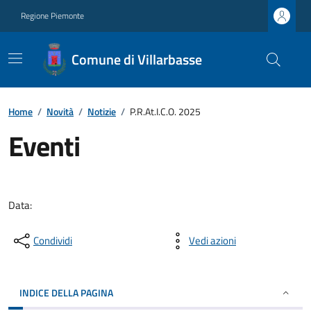
Regione Piemonte
Comune di Villarbasse
Home
/
Novità
/
Notizie
/
P.R.At.I.C.O. 2025
Eventi
Data:
Condividi
Vedi azioni
INDICE DELLA PAGINA