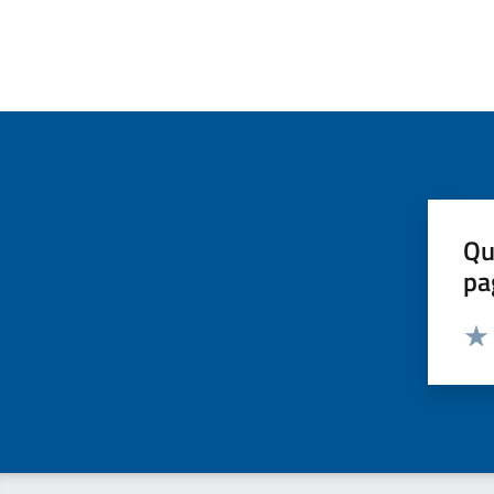
Qu
pa
Valut
Valu