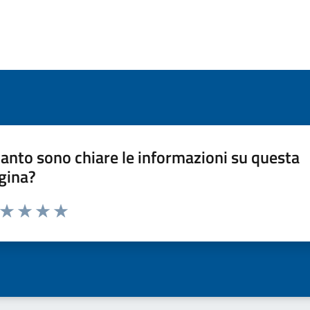
anto sono chiare le informazioni su questa
gina?
a da 1 a 5 stelle la pagina
ta 1 stelle su 5
Valuta 2 stelle su 5
Valuta 3 stelle su 5
Valuta 4 stelle su 5
Valuta 5 stelle su 5