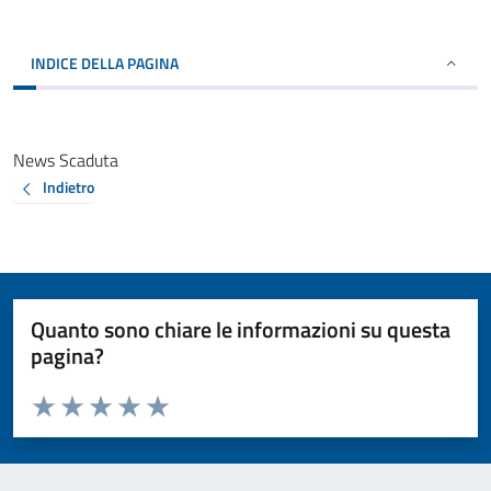
INDICE DELLA PAGINA
News Scaduta
Indietro
Quanto sono chiare le informazioni su questa
pagina?
Valuta da 1 a 5 stelle la pagina
Valuta 1 stelle su 5
Valuta 2 stelle su 5
Valuta 3 stelle su 5
Valuta 4 stelle su 5
Valuta 5 stelle su 5