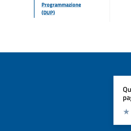
Programmazione
(DUP)
Qu
pa
Valut
Valu