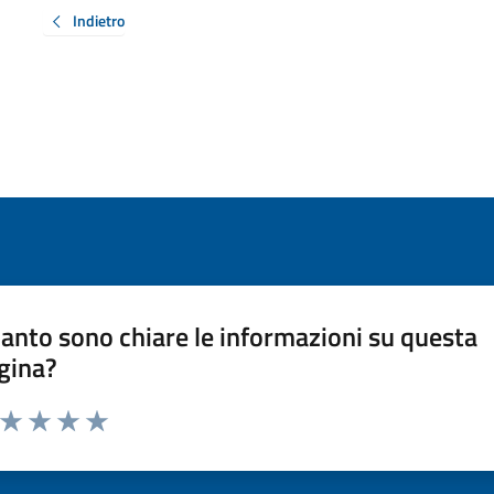
Indietro
anto sono chiare le informazioni su questa
gina?
a da 1 a 5 stelle la pagina
ta 1 stelle su 5
Valuta 2 stelle su 5
Valuta 3 stelle su 5
Valuta 4 stelle su 5
Valuta 5 stelle su 5