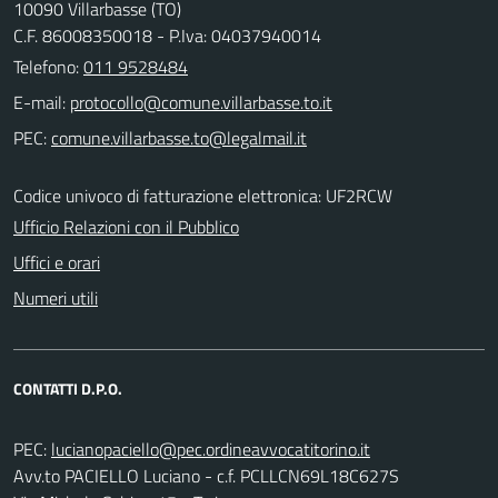
10090 Villarbasse (TO)
C.F. 86008350018 - P.Iva: 04037940014
Telefono:
011 9528484
E-mail:
PEC:
Codice univoco di fatturazione elettronica: UF2RCW
Ufficio Relazioni con il Pubblico
Uffici e orari
Numeri utili
CONTATTI D.P.O.
PEC:
Avv.to PACIELLO Luciano - c.f. PCLLCN69L18C627S