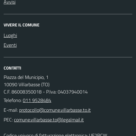
Avvisi
VIVERE IL COMUNE
Luoghi
Eventi
CONTATTI
Piazza del Municipio, 1
10090 Villarbasse (TO)
C.F. 86008350018 - P.Iva: 04037940014
Telefono:
011 9528484
E-mail:
PEC:
Codice univoco di fatturazione elettronica: UF2RCW