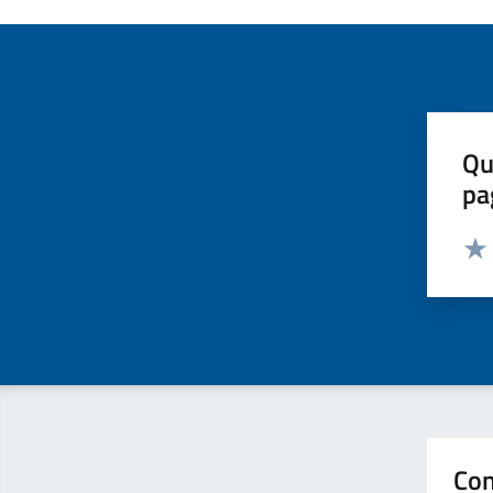
Qu
pa
Valut
Valu
Con