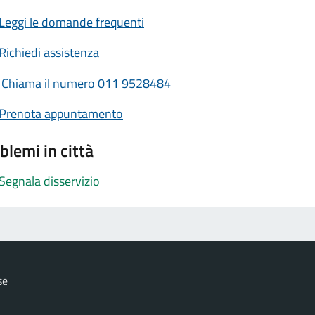
Leggi le domande frequenti
Richiedi assistenza
Chiama il numero 011 9528484
Prenota appuntamento
blemi in città
Segnala disservizio
se