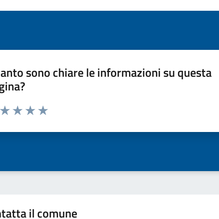
anto sono chiare le informazioni su questa
gina?
a da 1 a 5 stelle la pagina
ta 1 stelle su 5
Valuta 2 stelle su 5
Valuta 3 stelle su 5
Valuta 4 stelle su 5
Valuta 5 stelle su 5
tatta il comune