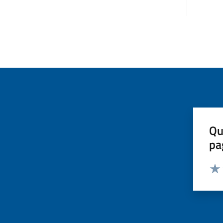
Qu
pa
Valut
Valu