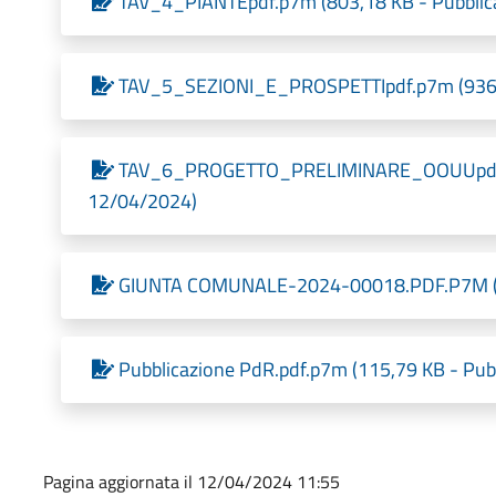
TAV_4_PIANTEpdf.p7m (803,18 KB - Pubblica
TAV_5_SEZIONI_E_PROSPETTIpdf.p7m (936,2 
TAV_6_PROGETTO_PRELIMINARE_OOUUpdf.p7m
12/04/2024)
GIUNTA COMUNALE-2024-00018.PDF.P7M (300
Pubblicazione PdR.pdf.p7m (115,79 KB - Pubb
Pagina aggiornata il 12/04/2024 11:55