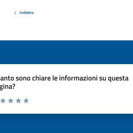
Indietro
anto sono chiare le informazioni su questa
gina?
a da 1 a 5 stelle la pagina
ta 1 stelle su 5
Valuta 2 stelle su 5
Valuta 3 stelle su 5
Valuta 4 stelle su 5
Valuta 5 stelle su 5