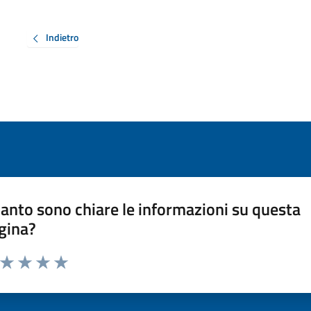
Indietro
anto sono chiare le informazioni su questa
gina?
a da 1 a 5 stelle la pagina
ta 1 stelle su 5
Valuta 2 stelle su 5
Valuta 3 stelle su 5
Valuta 4 stelle su 5
Valuta 5 stelle su 5