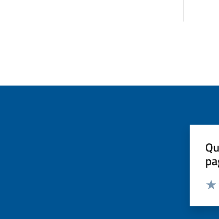
Qu
pa
Valut
Valu