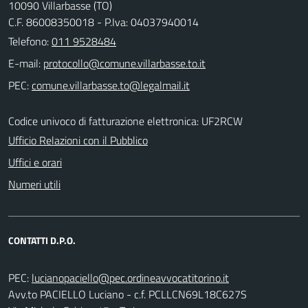
10090 Villarbasse (TO)
C.F. 86008350018 - P.Iva: 04037940014
Telefono:
011 9528484
E-mail:
PEC:
Codice univoco di fatturazione elettronica: UF2RCW
Ufficio Relazioni con il Pubblico
Uffici e orari
Numeri utili
CONTATTI D.P.O.
PEC:
Avv.to PACIELLO Luciano - c.f. PCLLCN69L18C627S