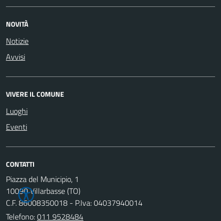
NOVITÀ
Notizie
Avvisi
VIVERE IL COMUNE
Luoghi
Eventi
CONTATTI
Piazza del Municipio, 1
10090 Villarbasse (TO)
C.F. 86008350018 - P.Iva: 04037940014
Telefono:
011 9528484