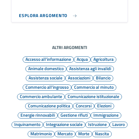
ESPLORA ARGOMENTO
ALTRI ARGOMENTI
Accesso all'informazione
Acqua
Agricoltura
Animale domestico
Assistenza agli invalidi
Assistenza sociale
Associazioni
Bilancio
Commercio all'ingrosso
Commercio al minuto
Commercio ambulante
Comunicazione istituzionale
Comunicazione politica
Concorsi
Elezioni
Energie rinnovabili
Gestione rifiuti
Immigrazione
Inquinamento
Integrazione sociale
Istruzione
Lavoro
Matrimonio
Mercato
Morte
Nascita